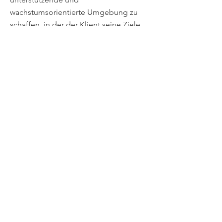
wachstumsorientierte Umgebung zu
schaffen, in der der Klient seine Ziele
effektiv und nachhaltig erkunden,
lernen und vorankommen kann.
Wie läuft eine Coaching-Sitzung
ab?
Je nach geografischem Standort
meiner Kunden und ihren Vorlieben
treffen wir uns entweder persönlich
oder über Zoom.
Wir werden unsere Sitzung damit
beginnen, Ihre aktuelle Situation, die
Probleme, mit denen Sie kämpfen, und
wohin Sie möchten, zu bewerten. Wir
werden in jeder Sitzung spezifische